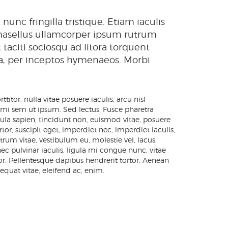
n nunc fringilla tristique. Etiam iaculis
hasellus ullamcorper ipsum rutrum
 taciti sociosqu ad litora torquent
a, per inceptos hymenaeos. Morbi
titor, nulla vitae posuere iaculis, arcu nisl
 mi sem ut ipsum. Sed lectus. Fusce pharetra
igula sapien, tincidunt non, euismod vitae, posuere
rtor, suscipit eget, imperdiet nec, imperdiet iaculis,
rum vitae, vestibulum eu, molestie vel, lacus.
nec pulvinar iaculis, ligula mi congue nunc, vitae
or. Pellentesque dapibus hendrerit tortor. Aenean
nsequat vitae, eleifend ac, enim.