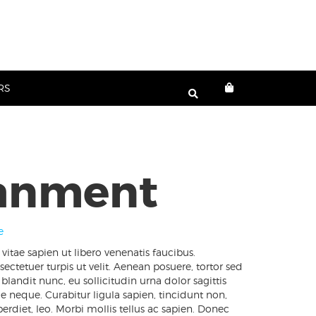
RS
anment
e
vitae sapien ut libero venenatis faucibus.
ectetuer turpis ut velit. Aenean posuere, tortor sed
blandit nunc, eu sollicitudin urna dolor sagittis
ce neque. Curabitur ligula sapien, tincidunt non,
rdiet, leo. Morbi mollis tellus ac sapien. Donec