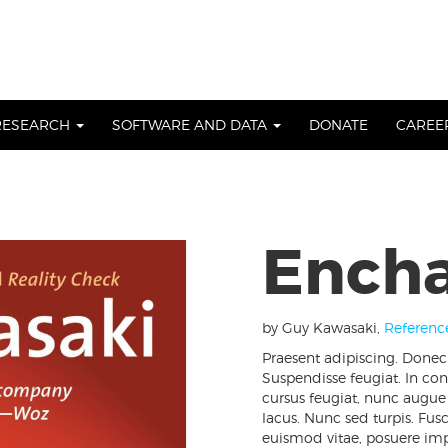
RESEARCH
SOFTWARE AND DATA
DONATE
CAREE
Ench
by Guy Kawasaki
,
Referenc
Praesent adipiscing. Donec 
Suspendisse feugiat. In cons
cursus feugiat, nunc augue 
lacus. Nunc sed turpis. Fus
euismod vitae, posuere impe