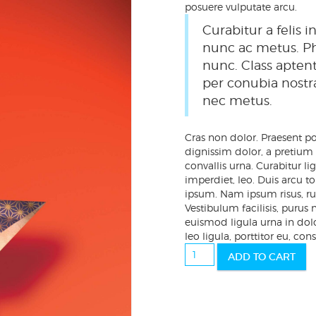
posuere vulputate arcu.
Curabitur a felis i
nunc ac metus. P
nunc. Class aptent
per conubia nostr
nec metus.
Cras non dolor. Praesent port
dignissim dolor, a pretium
convallis urna. Curabitur l
imperdiet, leo. Duis arcu to
ipsum. Nam ipsum risus, rut
Vestibulum facilisis, purus 
euismod ligula urna in dol
leo ligula, porttitor eu, co
Enchanment
ADD TO CART
quantity